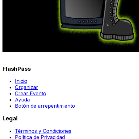
FlashPass
Inicio
Organizar
Crear Evento
Ayuda
Botón de arrepentimiento
Legal
Términos y Condiciones
Política de Privacidad