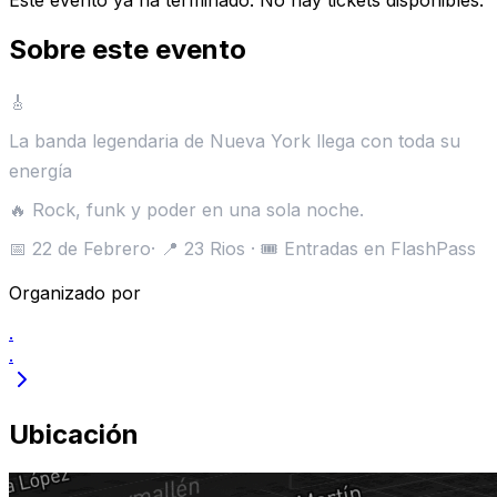
Sobre este evento
🎸
Living Colour en vivo
La banda legendaria de Nueva York llega con toda su
energía
🔥 Rock, funk y poder en una sola noche.
📅 22 de Febrero· 📍 23 Rios · 🎟️ Entradas en FlashPass
Organizado por
.
.
Ubicación